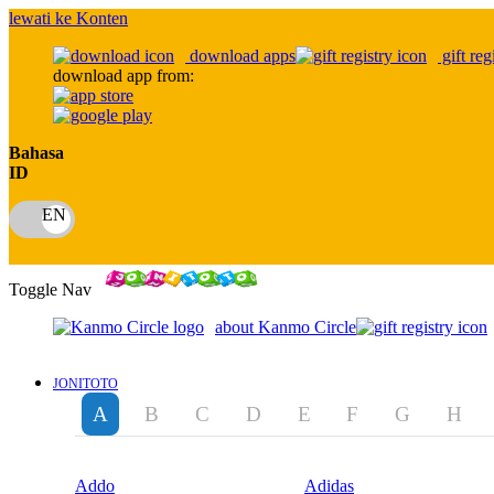
lewati ke Konten
download apps
gift reg
download app from:
Bahasa
ID
Toggle Nav
about Kanmo Circle
JONITOTO
A
B
C
D
E
F
G
H
Addo
Adidas