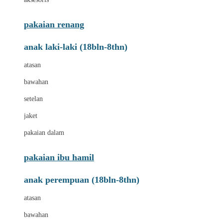
pakaian renang
anak laki-laki (18bln-8thn)
atasan
bawahan
setelan
jaket
pakaian dalam
pakaian ibu hamil
anak perempuan (18bln-8thn)
atasan
bawahan