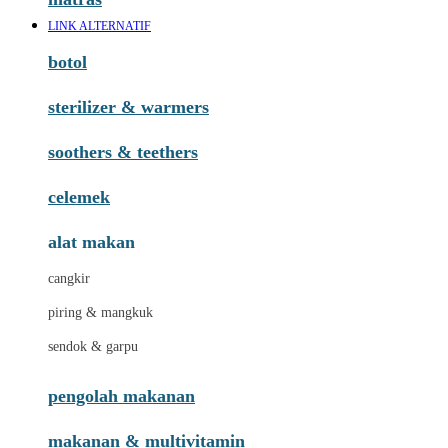
LINK ALTERNATIF
botol
sterilizer & warmers
soothers & teethers
celemek
alat makan
cangkir
piring & mangkuk
sendok & garpu
pengolah makanan
makanan & multivitamin