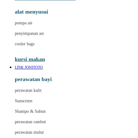
alat menyusui
pompa asi
penyimpanan asi
cooler bags
kursi makan
LINK JONITOTO
perawatan bayi
perawatan kulit
Sunscreen
Shampo & Sabun
perawatan rambut
perawatan mulut