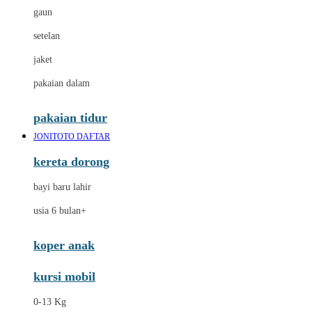
gaun
setelan
jaket
pakaian dalam
pakaian tidur
JONITOTO DAFTAR
kereta dorong
bayi baru lahir
usia 6 bulan+
koper anak
kursi mobil
0-13 Kg