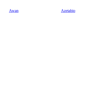
Awan
Azetabio