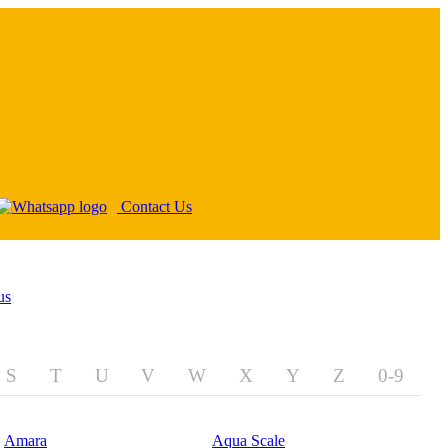
Contact Us
us
S
T
U
V
W
X
Y
Z
0-9
Amara
Aqua Scale