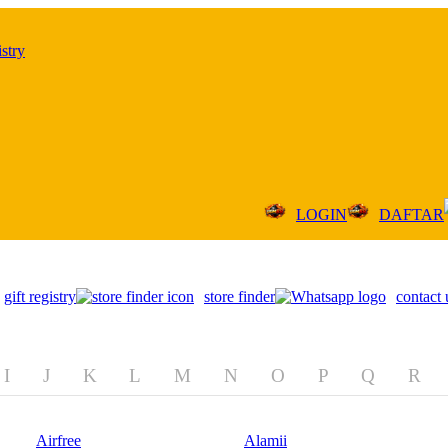
istry
LOGIN
DAFTAR
gift registry
store finder
contact 
I
J
K
L
M
N
O
P
Q
R
Airfree
Alamii